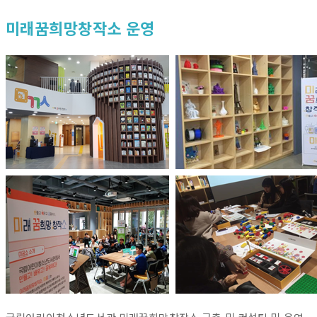
미래꿈희망창작소 운영